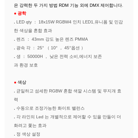
은 강력한 두 가지 방법 RDM 기능 외에 DMX
제어합니다.
●
광학
.
LED qty
：
18x15W RGBW4 인치 LED1,유니폼 및 민감
한 색상을 혼합 효과
.
렌즈
：
43mm 강도 높은 렌즈 PMMA
.
광속 각
：
25°
（
10°
，
45°옵션
）
.
생
：
50000H
，
낮은 전력 소비,에너지 보존
과 환경 보호
●
색상
.
균일하고 섬세한 RGBW 혼합 색깔 시스템 및 무지개 효
력
.
수동으로 조정가능한 화이트 밸런스
.
각 라인의 Led 는 개별적으로 제어할 수 있을 만들이 더
화려고 쫓는 효과
.
정 색상 설정