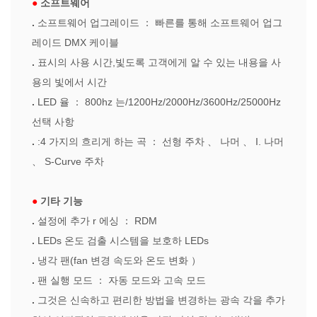
●
소프트웨어
.
소프트웨어 업그레이드
：
빠른를 통해 소프트웨어 업그
레이드 DMX 케이블
.
표시의 사용 시간,빛도록 고객에게 알 수 있는 내용을 사
용의 빛에서 시간
.
LED 율
：
800hz 는/1200Hz/2000Hz/3600Hz/25000Hz
선택 사항
.
:4 가지의 흐리게 하는 곡
：
선형 주차
、
나머
、
I. 나머
、
S-Curve 주차
●
기타 기능
.
설정에 추가
r
에싱
：
RDM
.
LEDs 온도 검출 시스템을 보호하 LEDs
.
냉각 팬(fan 변경 속도와 온도 변화
）
.
팬 실행 모드
：
자동 모드와 고속 모드
.
그것은 신속하고 편리한 방법을 변경하는 광속 각을 추가