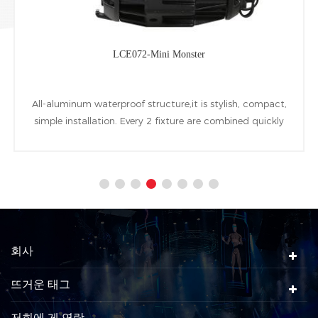
LCE072-Mini Monster
All-aluminum waterproof structure,it is stylish, compact,
simple installation. Every 2 fixture are combined quickly
at horizontal Vertical directions by installing accessories.
1pcs 60W warm white COB LED is used as the light
source.
회사
뜨거운 태그
저희에 게 연락