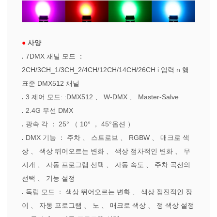
●
사양
.
7DMX 채널 모드
：
2CH/3CH_1/3CH_2/4CH/12CH/14CH/26CH i
입력
n
행
표준 DMX512 채널
.
3
제어 모드:
:DMX512
、
W-DMX
、
Master-Salve
.
2.4G 무선 DMX
.
광속 각
：
25°
（
10°
，
45°옵션
）
.
DMX 기능
：
주차
、
스트로브
、
RGBW
、
매크로 색
상
、
색상 뛰어오르는 변화
、
색상 점차적인 변화
、
무
지개
、
자동 프로그램 선택
、
자동 속도
、
주차 곡선의
선택
、
기능 설정
.
독립 모드
：
색상 뛰어오르는 변화
、
색상 점진적인 장
이
、
자동 프로그램
、
노
、
매크로 색상
、
정 색상 설정