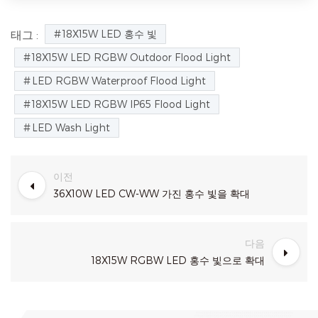
18X15W LED 홍수 빛
태그 :
18X15W LED RGBW Outdoor Flood Light
LED RGBW Waterproof Flood Light
18X15W LED RGBW IP65 Flood Light
LED Wash Light
이전
36X10W LED CW-WW 가진 홍수 빛을 확대
다음
18X15W RGBW LED 홍수 빛으로 확대