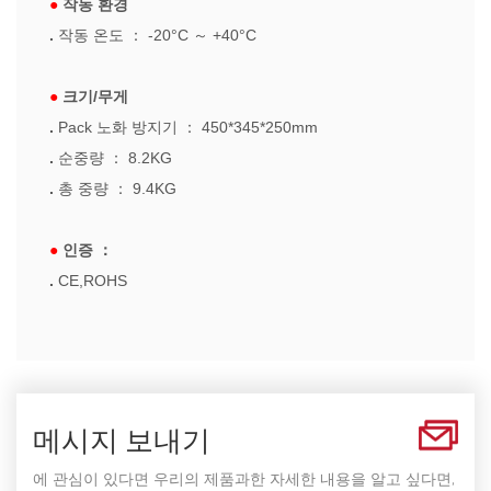
●
작동 환경
.
작동 온도
：
-20°C
～
+40°C
●
크기/무게
.
Pack
노화 방지기
：
450*345*250mm
.
순중량
：
8.2KG
.
총 중량
：
9.4KG
●
인증
：
.
CE,ROHS
메시지 보내기
에 관심이 있다면 우리의 제품과한 자세한 내용을 알고 싶다면,