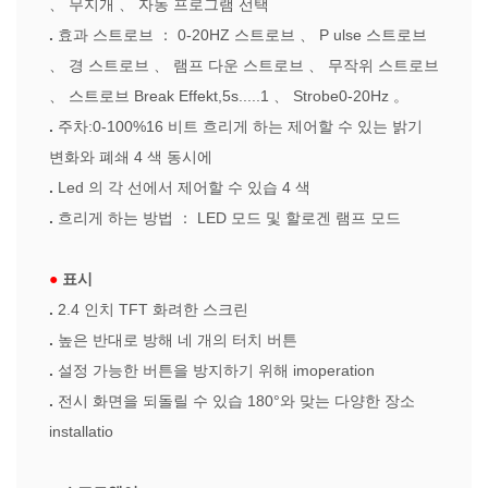
、
무지개
、
자동 프로그램 선택
.
효과 스트로브
：
0-20HZ 스트로브
、
P
ulse 스트로브
、
경 스트로브
、
램프 다운 스트로브
、
무작위 스트로브
、
스트로브 Break Effekt,5s.....1
、
Strobe0-20Hz
。
.
주차:0-100%16 비트 흐리게 하는 제어할 수 있는 밝기
변화와 폐쇄 4 색 동시에
.
Led 의 각 선에서 제어할 수 있습 4 색
.
흐리게 하는 방법
：
LED 모드 및 할로겐 램프 모드
●
표시
.
2.4 인치 TFT 화려한 스크린
.
높은 반대로 방해 네 개의 터치 버튼
.
설정 가능한 버튼을 방지하기 위해 imoperation
.
전시 화면을 되돌릴 수 있습 180°와 맞는 다양한 장소
installatio