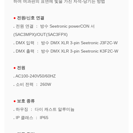
하여 여과판의 표면에 빛을 가진 자석-당기는 방법
●
전원/신호 연결
.
전원 연결
：
방수 Seetronic powerCON 서
(SAC3MPX)/OUT(SAC3FPX)
.
DMX 입력
：
방수 DMX XLR
3-pin Seetronic J3F2C-W
.
DMX 출력
：
방수 DMX XLR
3-pin Seetronic K3F2C-W
●
전원
.
AC100-240V50/60HZ
.
소비 전력
：
260W
●
보호 종류
.
하우징
：
다이 캐스트 알루미늄
.
IP 클래스
：
IP65