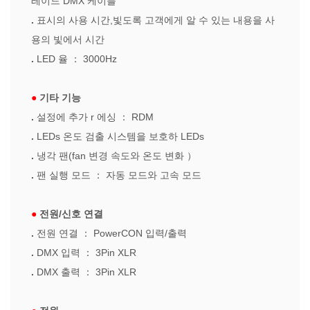
레이드 DMX 케이블
.
표시의 사용 시간,빛도록 고객에게 알 수 있는 내용을 사
용의 빛에서 시간
.
LED 율
：
3000Hz
●
기타 기능
.
설정에 추가
r
에싱
：
RDM
.
LEDs 온도 검출 시스템을 보호하 LEDs
.
냉각 팬(fan 변경 속도와 온도 변화
）
.
팬 실행 모드
：
자동 모드와 고속 모드
●
전원/신호 연결
.
전원 연결
：
PowerCON 입력/출력
.
DMX 입력
：
3Pin XLR
.
DMX 출력
：
3Pin XLR