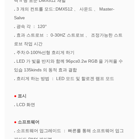
력
n
행 표준 DMX512 채널
.
3 개의 컨트롤 모드::DMX512
、
사운드
、
Master-
Salve
.
광속 각
：
120°
.
효과 스트로브
：
0-30HZ 스트로브
、
조정가능한 스트
로브 작업 시간
.
주차:0-100%선형 흐리게 하기
.
LED 가 빛을 반지와 함께 96pcs0.2w RGB 을 가져올 수
있습 135kinds 의 동적 효과 결합
.
흐리게 하는 방법
：
LED 모드 및 할로겐 램프 모드
●
표시
.
LCD 화면
●
소프트웨어
.
소프트웨어 업그레이드
：
빠른를 통해 소프트웨어 업그