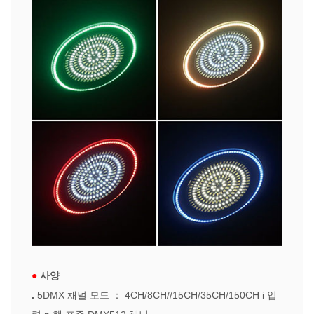
●
사양
.
5DMX 채널 모드
：
4CH/8CH//15CH/35CH/150CH i
입