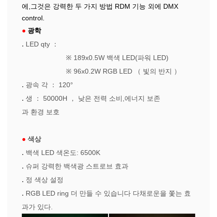
에,그것은 강력한 두 가지 방법 RDM 기능 외에 DMX
control.
●
광학
.
LED qty
：
※
189x0.5W 백색 LED(파워 LED)
※
96x0.2W RGB LED
（
빛의 반지
）
.
광속 각
：
120°
.
생
：
50000H
，
낮은 전력 소비,에너지 보존
과 환경 보호
●
색상
.
백색 LED 색온도:
6500K
.
슈퍼 강력한 백색광 스트로브 효과
.
정 색상 설정
.
RGB LED ring
더 만들 수 있습니다 다채로운을 쫓는 효
과가 있다.