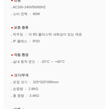
●
전원
.
AC100-240V50/60HZ
.
소비 전력
：
80W
●
보호 종류
.
하우징
：
아 BS 플라스틱 내화성이 있는 재료
.
IP 클래스
：
IP20
●
작동 환경
.
실내 동작 온도
：
-20°C
～
+40°C
●
크기/무게
.
포장 크기
：
325*320*280mm
.
순중량
：
2.8KG
.
총 중량
：
3.4KG