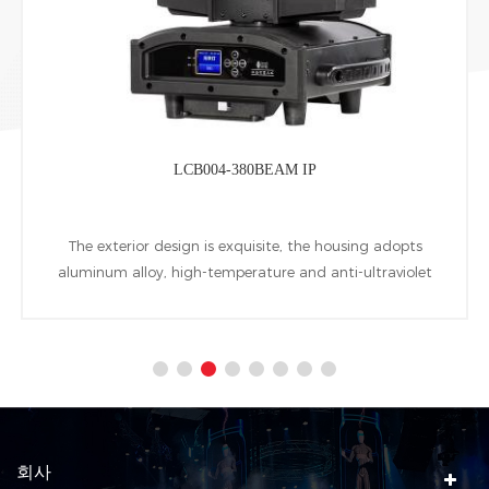
LCE083-72x15RGBWZ
Its all-aluminum waterproof structure,stylish, generous,
simple installation. 36pcs 15W RGBW LED main light
source (single head) and 72pcs 0.2W RGB LED backlight
source (single head).
회사