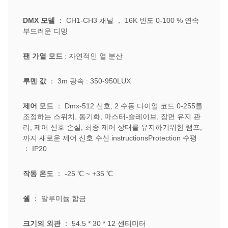
DMX 모델
：
CH1-CH3
채널
，
16K 빈도 0-100 % 연속
부드러운 디밍
팬 가열 모드
: 자연적인 열 분산
루멘 값
：
3m 광속
:
350-950LUX
제어 모드
：
Dmx-512 신호, 2 수동 다이얼 코드 0-255를
조정하는 스위치, 동기화, 마스터-슬레이브, 장면 유지 관
리, 제어 신호 손실, 최종 제어 상태를 유지하기위한 램프,
까지 새로운 제어 신호 수신 instructionsProtection 수평
：
IP20
작동 온도
：
-25
℃
~ +35
℃
쉘
：
알루미늄 합금
크기의 외관
：
54.5 * 30 * 12
센티미터