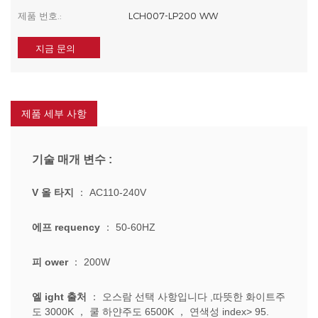
제품 번호.:
LCH007-LP200 WW
지금 문의
제품 세부 사항
기술 매개 변수 :
V
올 타지
：
AC110-240V
에프
requency
：
50-60HZ
피
ower
：
200W
엘
ight 출처
：
오스람 선택 사항입니다
,따뜻한 화이트
주
도 3000K
， 쿨
하얀
주도 6500K
，
연색성 index> 95.