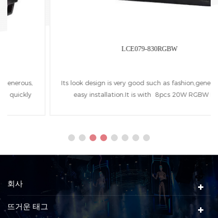
LCE079-830RGBW
Its look design is very good such as fashion,generous and
easy installation.It is with 8pcs 20W RGBW LEDs
modules as the light source.
회사
뜨거운 태그