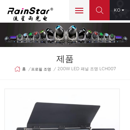
KO
제품
200W LED 패널 조명 LCH007
홈
/
/
프로필 조명