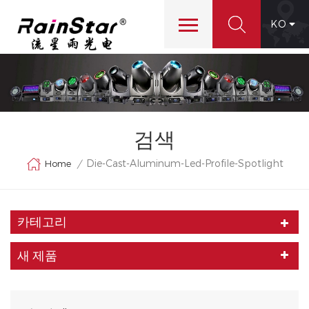
KO
검색
Die-Cast-Aluminum-Led-Profile-Spotlight
Home
/
카테고리
새 제품